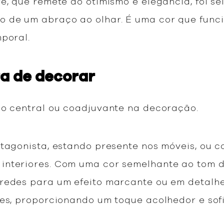
e, que remete ao otimismo e elegância, foi s
o de um abraço ao olhar. É uma cor que fu
poral.
a de decorar
co central ou coadjuvante na decoração.
otagonista, estando presente nos móveis, ou
interiores. Com uma cor semelhante ao tom d
aredes para um efeito marcante ou em detalh
tes, proporcionando um toque acolhedor e sof