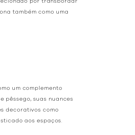
elecionado por transbordar
nciona também como uma
 como um complemento
e pêssego, suas nuances
es decorativos como
isticado aos espaços.