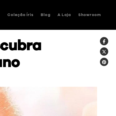
s
Coleção Íris
Blog
A Loja
Showroom
scubra
ano